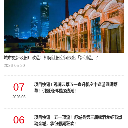
城市更新及旧厂改造：如何让旧空间长出「新制造」？
2026-05-30
07
项目快讯 I 观澜云萃五一直升机空中巡游圆满落
幕！引爆池州看房热潮！
2026-05
06
项目快讯｜五一顶流！舒城县第三届啤酒龙虾节燃
动全城，承包假期狂欢！