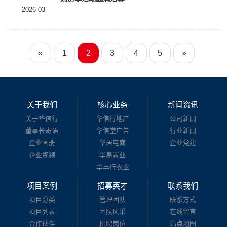
2026-03
«
1
2
3
4
5
»
关于我们
核心业务
新闻资讯
关于华信行
华信行地产
公司新闻
董事长寄语
华信堂广告
行业新闻
企业画册
华居电商
企业党建
企业视频
华易置业
华丰行农业
项目案例
招募英才
联系我们
项目分类
管理团队
联系方式
项目列表
团队风采
在线留言
合作伙伴
招聘岗位
站点地图